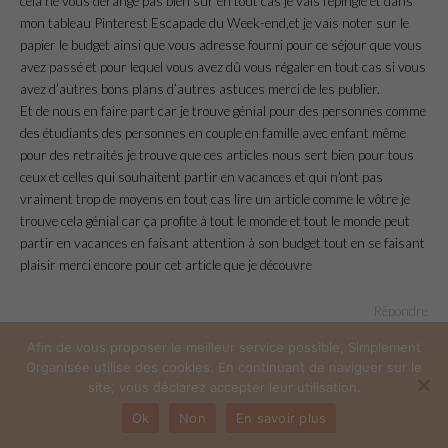
cela ne vous dérange pas bien sûr en tout cas je vais l’épinglé et dans
mon tableau Pinterest Escapade du Week-end,et je vais noter sur le
papier le budget ainsi que vous adresse fourni pour ce séjour que vous
avez passé et pour lequel vous avez dû vous régaler en tout cas si vous
avez d’autres bons plans d’autres astuces merci de les publier.
Et de nous en faire part car je trouve génial pour des personnes comme
des étudiants des personnes en couple en famille avec enfant même
pour des retraités je trouve que ces articles nous sert bien pour tous
ceux et celles qui souhaitent partir en vacances et qui n’ont pas
vraiment trop de moyens en tout cas lire un article comme le vôtre je
trouve cela génial car ça profite à tout le monde et tout le monde peut
partir en vacances en faisant attention à son budget tout en se faisant
plaisir merci encore pour cet article que je découvre
Répondre
Afin de vous proposer le meilleur service possible, Simplement
Organisée utilise des cookies. En continuant de naviguer sur le
site, vous déclarez accepter leur utilisation.
CHRISTELLE
18 JUIN 2019 À 19:33
Ok
Non
En savoir plus
Merci beaucoup pour votre retour et votre reconnaissance, contente