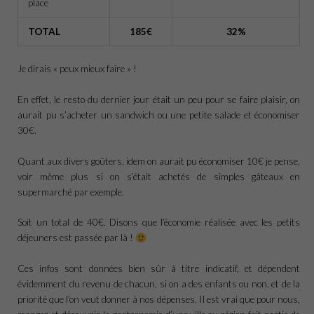
place
TOTAL
185€
32%
Je dirais « peux mieux faire » !
En effet, le resto du dernier jour était un peu pour se faire plaisir, on
aurait pu s’acheter un sandwich ou une petite salade et économiser
30€.
Quant aux divers goûters, idem on aurait pu économiser 10€ je pense,
voir même plus si on s’était achetés de simples gâteaux en
supermarché par exemple.
Soit un total de 40€. Disons que l’économie réalisée avec les petits
déjeuners est passée par là !
Ces infos sont données bien sûr à titre indicatif, et dépendent
évidemment du revenu de chacun, si on a des enfants ou non, et de la
priorité que l’on veut donner à nos dépenses. Il est vrai que pour nous,