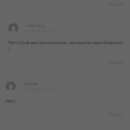
Répondre
CHRISTELLE
5 JUIN 2019 À 11:44
Merci Estelle pour ton commentaire, ainsi que ton retour d’expérience
!
Répondre
VIVIENNE
5 JUIN 2019 À 03:30
Merci
Répondre