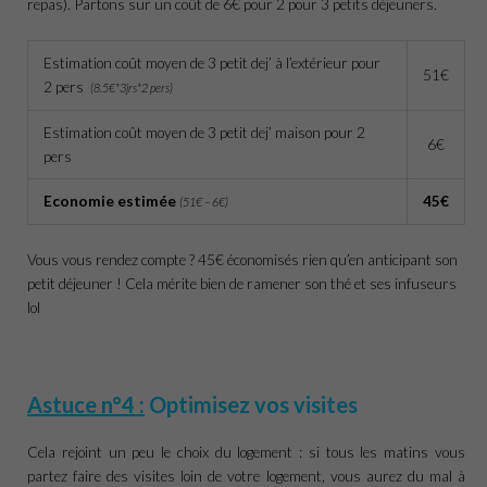
repas). Partons sur un coût de 6€ pour 2 pour 3 petits déjeuners.
Estimation coût moyen de 3 petit dej’ à l’extérieur pour
51€
2 pers
(8.5€*3jrs*2 pers)
Estimation coût moyen de 3 petit dej’ maison pour 2
6€
pers
Economie estimée
45€
(51€ – 6€)
Vous vous rendez compte ? 45€ économisés rien qu’en anticipant son
petit déjeuner ! Cela mérite bien de ramener son thé et ses infuseurs
lol
Astuce n°4 :
Optimisez vos visites
Cela rejoint un peu le choix du logement : si tous les matins vous
partez faire des visites loin de votre logement, vous aurez du mal à