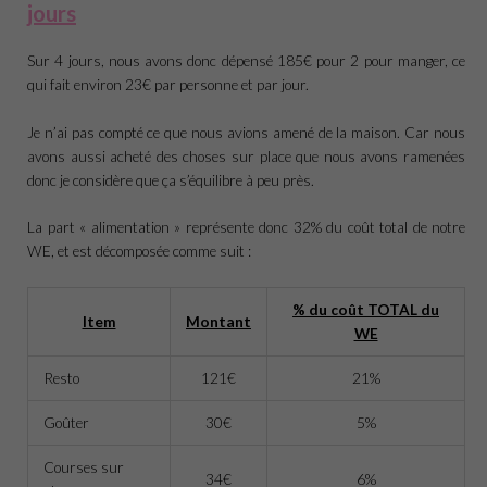
jours
Sur 4 jours, nous avons donc dépensé 185€ pour 2 pour manger, ce
qui fait environ 23€ par personne et par jour.
Je n’ai pas compté ce que nous avions amené de la maison. Car nous
avons aussi acheté des choses sur place que nous avons ramenées
donc je considère que ça s’équilibre à peu près.
La part « alimentation » représente donc 32% du coût total de notre
WE, et est décomposée comme suit :
% du coût TOTAL du
Item
Montant
WE
Resto
121€
21%
Goûter
30€
5%
Courses sur
34€
6%