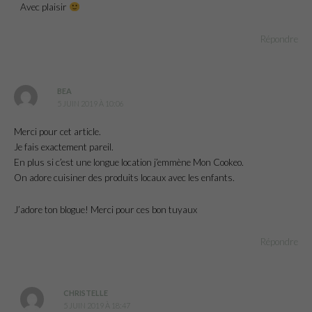
Avec plaisir
Répondre
BEA
5 JUIN 2019 À 10:06
Merci pour cet article.
Je fais exactement pareil.
En plus si c’est une longue location j’emmène Mon Cookeo.
On adore cuisiner des produits locaux avec les enfants.
J’adore ton blogue! Merci pour ces bon tuyaux
Répondre
CHRISTELLE
5 JUIN 2019 À 18:47