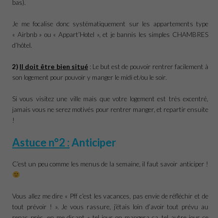
bas).
Je me focalise donc systématiquement sur les appartements type
« Airbnb » ou « Appart’Hotel », et je bannis les simples CHAMBRES
d’hôtel.
2)
Il doit être bien situé
: Le but est de pouvoir rentrer facilement à
son logement pour pouvoir y manger le midi et/ou le soir.
Si vous visitez une ville mais que votre logement est très excentré,
jamais vous ne serez motivés pour rentrer manger, et repartir ensuite
!
Astuce n°2 :
Anticiper
C’est un peu comme les menus de la semaine, il faut savoir anticiper !
Vous allez me dire « Pff c’est les vacances, pas envie de réfléchir et de
tout prévoir ! ». Je vous rassure, j’étais loin d’avoir tout prévu au
repas près, en me disant « tel jour on mangera ça, tel autre jour ce