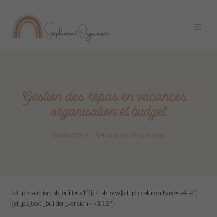
Aller
Navigation
Main
au
des
Menu
contenu
articles
Gestion des repas en vacances :
organisation et budget
04/06/2019
/
Actualités
,
Mes repas
[et_pb_section bb_built= »1″][et_pb_row][et_pb_column type= »4_4″]
[et_pb_text _builder_version= »3.15″]