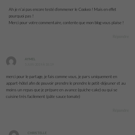
Ah je n’ai pas encore testé d’emmener le Cookeo ! Mais en effet
pourquoi pas !
Merci pour votre commentaire, contente que mon blog vous plaise !
Répondre
AYMEL
5 JUIN 2019 À 18:19
merci pour le partage, je fais comme vous, je pars uniquement en
appart-hôtel afin de pouvoir prendre le prendre le petit-déjeuner et au
moins un repas que je prépare en avance (quiche-cake) ou qui se
cuisine très facilement (pâte sauce tomate)
Répondre
CHRISTELLE