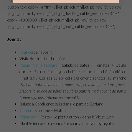
background_color= »#d8987b » custom_button= »on »
button_text_color= »#ffffff » /][/et_pb_column][/et_pb_row][et_pb_row]
[et_pb_column type= »4_4″][et_pb_divider _builder_version= »3.15″
color= »#000000″ /][/et_pb_column][/et_pb_row][et_pb_row]
[et_pb_column type= »4_4″][et_pb_text _builder_version= »3.15″]
Jour 3 :
Petit déj
: à l’appart’
Visite de l’Institut Lumière
Repas midi à l’appart’ :
Salade de pâtes + Tomates + Oeufs
durs / Pain + Formage achetés sur un marché à côté de
l’Institut / Cerises et abricots également achetés au marché
(Sachant qu’on allait rentrer après midi, en ayant faim donc, j’avais
préparé la salade de pâtes et cuit les
œufs
le matin avant de partir.
Comme ça, pas d’attente en arrivant !).
Balade à Confluence puis dans le parc de Gerland
Goûter
: Smoothie + Muffin
Repas soir
: Resto « Le petit glouton » dans le Vieux Lyon
Montée (encore !) à Fourvière pour voir « Lyon by night »