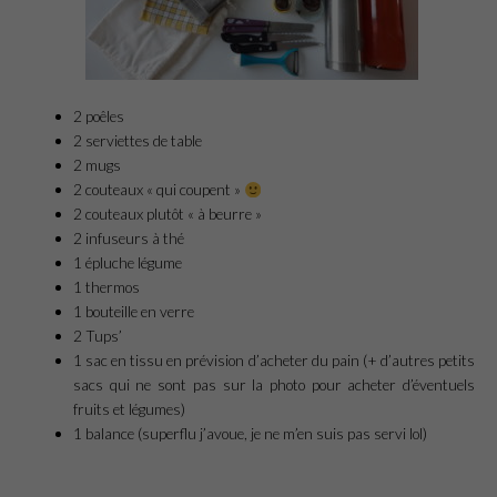
2 poêles
2 serviettes de table
2 mugs
2 couteaux « qui coupent »
2 couteaux plutôt « à beurre »
2 infuseurs à thé
1 épluche légume
1 thermos
1 bouteille en verre
2 Tups’
1 sac en tissu en prévision d’acheter du pain (+ d’autres petits
sacs qui ne sont pas sur la photo pour acheter d’éventuels
fruits et légumes)
1 balance (superflu j’avoue, je ne m’en suis pas servi lol)