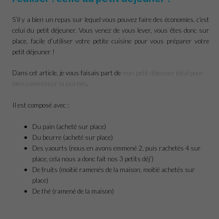
S’il y a bien un repas sur lequel vous pouvez faire des économies, c’est
celui du petit déjeuner. Vous venez de vous lever, vous êtes donc sur
place, facile d’utiliser votre petite cuisine pour vous préparer votre
petit déjeuner !
Dans cet article, je vous faisais part de
mon petit déjeuner idéal pour
bien commencer la journée
.
Il est composé avec :
Du pain (acheté sur place)
Du beurre (acheté sur place)
Des yaourts (nous en avons emmené 2, puis rachetés 4 sur
place, cela nous a donc fait nos 3 petits déj’)
De fruits (moitié ramenés de la maison, moitié achetés sur
place)
De thé (ramené de la maison)