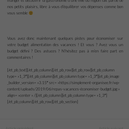
manger et découvrir la gastronomie d’une ville ou région fait partie de
nos petits plaisirs, libre à vous d’équilibrer vos dépenses comme bon
vous semble
Vous avez donc maintenant quelques pistes pour économiser sur
votre budget alimentation des vacances ! Et vous ? Avez vous un
budget défini ? Des astuces ? N’hésitez pas à m’en faire part en
commentaires !
[/et_pb_text][/et_pb_column][/et_pb_row][et_pb_row][et_pb_column
type= »1_3″][/et_pb_column][et_pb_column type= »1_3″][et_pb_image
_builder_version= »3.15″ src= »https://simplement-organisee.fr/wp-
content/uploads/2019/06/repas-vacances-économiser-budget.jpg »
align= »center » /][/et_pb_column][et_pb_column type= »1_3″]
[/et_pb_column][/et_pb_row][/et_pb_section]
←
Article précédent
Article suivant
→