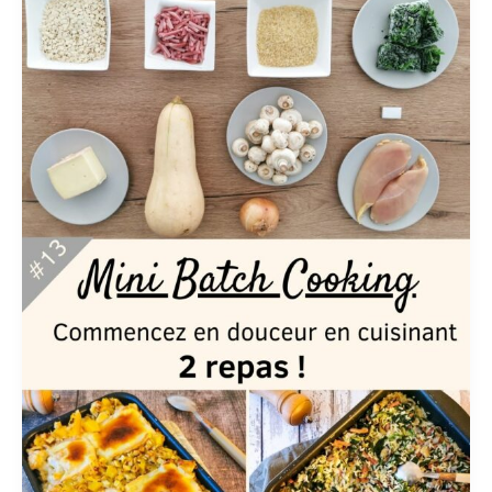
Cooking
2
repas
#13