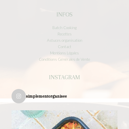
INFOS
Batch Cooking
Recettes
Astuces organisation
Contact
Mentions Légales
Conditions Générales de Vente
INSTAGRAM
simplementorganisee