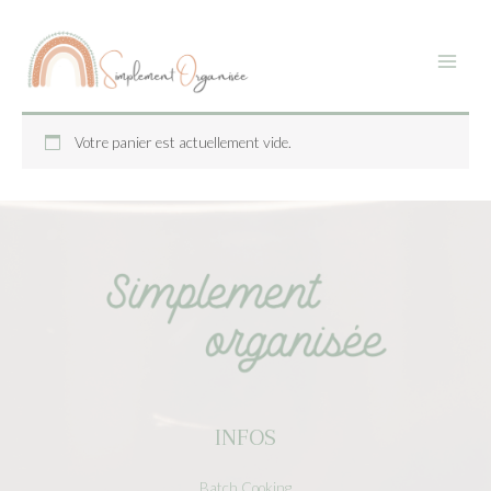
Aller
Main
au
Menu
contenu
Votre panier est actuellement vide.
INFOS
Batch Cooking