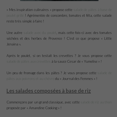
« Mes inspiration culinaires » propose cette
salade de pâtes à base de
poulet grillé
! Agrémentée de concombre, tomates et fêta, cette salade
reste très simple à faire !
Une autre
salade avec du poulet
, mais cette fois-ci avec des tomates
séchées et des herbes de Provence ! C’est ce que propose « Little
Jenaina ».
Après le poulet, si on testait les crevettes ? Je vous propose cette
salade de pâtes aux crevettes
à la sauce Cesar de « Yumelise » !
Un peu de fromage dans les pâtes ? Je vous propose cette
salade de
pâtes aux poivrons et au chèvre
du « Journal des Femmes » !
Les salades composées à base de riz
Commençons par un grand classique, avec cette
salade de riz au thon
proposée par « Amandine Cooking » !