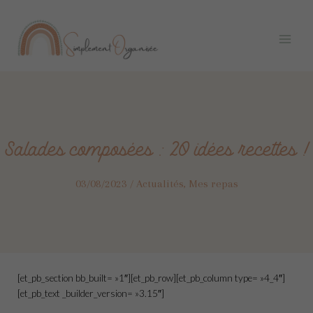
Aller
Navigation
Main
au
des
Menu
contenu
articles
Salades composées : 20 idées recettes !
03/08/2023
/
Actualités
,
Mes repas
[et_pb_section bb_built= »1″][et_pb_row][et_pb_column type= »4_4″]
[et_pb_text _builder_version= »3.15″]