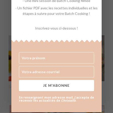
- Une mini session de Batch Cooking filmée
Articles qui pourraient
- Un fichier PDF avec les recettes individuelles et les
étapes à suivre pour votre Batch Cooking !
vous plaire :
Inscrivez-vous ci-dessous !
JE M'ABONNE
Salade de pommes de terre, thon, tomates, oeufs durs
En renseignant mon adresse mail, j'accepte de
recevoir les actualités de
Christelle
.