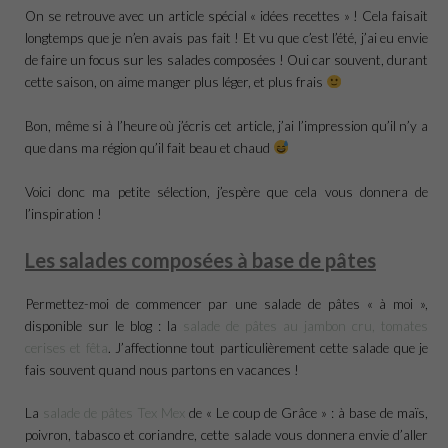
On se retrouve avec un article spécial « idées recettes » ! Cela faisait
longtemps que je n’en avais pas fait ! Et vu que c’est l’été, j’ai eu envie
de faire un focus sur les salades composées ! Oui car souvent, durant
cette saison, on aime manger plus léger, et plus frais
Bon, même si à l’heure où j’écris cet article, j’ai l’impression qu’il n’y a
que dans ma région qu’il fait beau et chaud
Voici donc ma petite sélection, j’espère que cela vous donnera de
l’inspiration !
Les salades composées à base de pâtes
Permettez-moi de commencer par une salade de pâtes « à moi »,
disponible sur le blog : la
salade de pâtes au jambon cru, tomates
cerises et fêta
. J’affectionne tout particulièrement cette salade que je
fais souvent quand nous partons en vacances !
La
salade de pâtes Tex Mex
de « Le coup de Grâce » : à base de maïs,
poivron, tabasco et coriandre, cette salade vous donnera envie d’aller