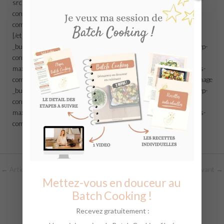
src= »https://simplement-organisee.fr/wp-
content/uploads/2023/08/3.jpg » align= »center » alt= »salades-
composées » title_text= »salades-composées » /][/et_pb_column]
[/et_pb_row][et_pb_row][et_pb_column type= »1_2″][et_pb_image
_builder_version= »3.15″ src= »https://simplement-organisee.fr/wp-
content/uploads/2023/08/2-1.jpg » align= »center »
max_width= »60% » alt= »salades-composées » title_text= »salades-
composées » /][/et_pb_column][et_pb_column type= »1_2″][et_pb_image
_builder_version= »3.15″ src= »https://simplement-organisee.fr/wp-
content/uploads/2023/08/1-1.jpg » align= »center »
max_width= »60% » alt= »salades-composées » title_text= »salades-
composées » /][/et_pb_column][/et_pb_row][/et_pb_section]
←
Article précédent
Article suivant
→
Mettez-vous en douceur au
Batch Cooking !
Recevez gratuitement :