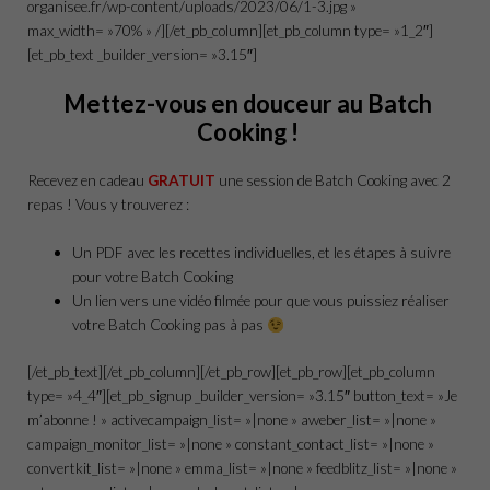
organisee.fr/wp-content/uploads/2023/06/1-3.jpg »
max_width= »70% » /][/et_pb_column][et_pb_column type= »1_2″]
[et_pb_text _builder_version= »3.15″]
Mettez-vous en douceur au Batch
Cooking !
Recevez en cadeau
GRATUIT
une session de Batch Cooking avec 2
repas ! Vous y trouverez :
Un PDF avec les recettes individuelles, et les étapes à suivre
pour votre Batch Cooking
Un lien vers une vidéo filmée pour que vous puissiez réaliser
votre Batch Cooking pas à pas
[/et_pb_text][/et_pb_column][/et_pb_row][et_pb_row][et_pb_column
type= »4_4″][et_pb_signup _builder_version= »3.15″ button_text= »Je
m’abonne ! » activecampaign_list= »|none » aweber_list= »|none »
campaign_monitor_list= »|none » constant_contact_list= »|none »
convertkit_list= »|none » emma_list= »|none » feedblitz_list= »|none »