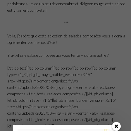
parisienne » : avec un peu de concombre et d’oignon rouge, cette salade
est vraiment complète !
***
Voilà, j’espère que cette sélection de salades composées vous aidera à
agrémenter vos menus d’été !
Y a-t-il une salade composée qui vous tente + qu’une autre ?
[/et_pb_text][/et_pb_column][/et_pb_row][et_pb_row][et_pb_column
type= »1_3″][et_pb_image _builder_version= »3.15″
src= »https://simplement-organisee.fr/wp-
content/uploads/2023/08/5.jpg » align= »center » alt= »salades-
composées » title_text= »salades-composées » /][/et_pb_column]
[et_pb_column type= »1_3″][et_pb_image _builder_version= »3.15″
src= »https://simplement-organisee.fr/wp-
content/uploads/2023/08/4.jpg » align= »center » alt= »salades-
composées » title_text= »salades-composées » /][/et_pb_column]
[et_pb_column type= »1_3″][et_pb_image _builder_version= »3.15″