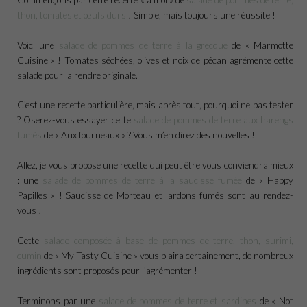
thon, tomates et œufs durs
! Simple, mais toujours une réussite !
Voici une
salade de pommes de terre à la grecque
de « Marmotte
Cuisine » ! Tomates séchées, olives et noix de pécan agrémente cette
salade pour la rendre originale.
C’est une recette particulière, mais après tout, pourquoi ne pas tester
? Oserez-vous essayer cette
salade de pommes de terre aux harengs
fumés
de « Aux fourneaux » ? Vous m’en direz des nouvelles !
Allez, je vous propose une recette qui peut être vous conviendra mieux
: une
salade de pommes de terre à la saucisse fumée
de « Happy
Papilles » ! Saucisse de Morteau et lardons fumés sont au rendez-
vous !
Cette
salade composée à base de pommes de terre, thon, surimi,
cumin
de « My Tasty Cuisine » vous plaira certainement, de nombreux
ingrédients sont proposés pour l’agrémenter !
Terminons par une
salade de pommes de terre et sardines
de « Not