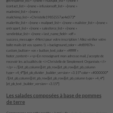
getresponse_list= »|none » hubspot_list= »|none »
icontact_list= »|none » infusionsoft_list= »|none »
madmimi_list= »|none »
mailchimp_list= »Christelle1985|557ae4e073″
mailerlite_list= »|none » mailpoet_list= »|none » mailster_list= »|none »
ontraport_list= »|none » salesforce_list= »|none »
sendinblue_list= »|none » last_name_field= »off »
success_message= »Merci pour votre inscription ! Allez vérifier votre
boîte mails (et vos spams !). » background_color= »#d8987b »
custom_button= »on » button_text_color= »#ffffff »
footer_content= »<p>En renseignant mon adresse mail, j’accepte de
recevoir les actualités de <i>Christelle de Simplement Organisée.</i>
</p> » /][/et_pb_column][/et_pb_row][et_pb_row][et_pb_column
type= »4_4″][et_pb_divider _builder_version= »3.15″ color= »#000000″
/][/et_pb_column][/et_pb_row][et_pb_row][et_pb_column type= »4_4″]
[et_pb_text _builder_version= »3.15″]
Les salades composées à base de pommes
de terre
Commençons par cette recette « à moi » de
salade de pommes de terre,