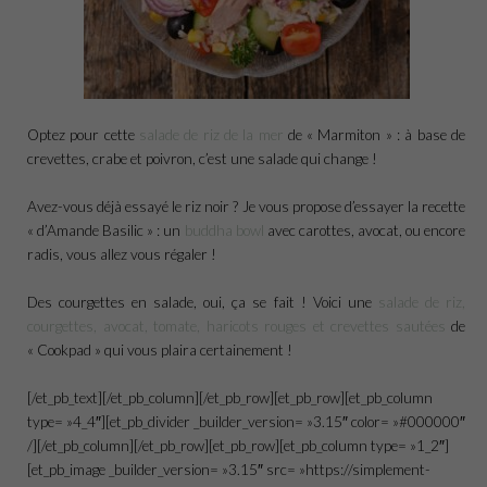
Optez pour cette
salade de riz de la mer
de « Marmiton » : à base de
crevettes, crabe et poivron, c’est une salade qui change !
Avez-vous déjà essayé le riz noir ? Je vous propose d’essayer la recette
« d’Amande Basilic » : un
buddha bowl
avec carottes, avocat, ou encore
radis, vous allez vous régaler !
Des courgettes en salade, oui, ça se fait ! Voici une
salade de riz,
courgettes, avocat, tomate, haricots rouges et crevettes sautées
de
« Cookpad » qui vous plaira certainement !
[/et_pb_text][/et_pb_column][/et_pb_row][et_pb_row][et_pb_column
type= »4_4″][et_pb_divider _builder_version= »3.15″ color= »#000000″
/][/et_pb_column][/et_pb_row][et_pb_row][et_pb_column type= »1_2″]
[et_pb_image _builder_version= »3.15″ src= »https://simplement-