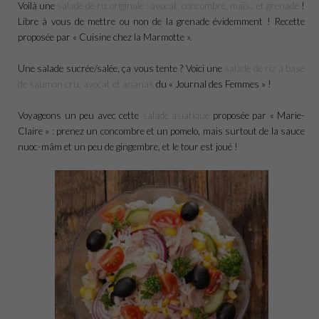
Voilà une
salade de riz originale : avocat, concombre, maïs.. et grenade
!
Libre à vous de mettre ou non de la grenade évidemment ! Recette
proposée par « Cuisine chez la Marmotte ».
Une salade sucrée/salée, ça vous tente ? Voici une
salade de riz à base
de saumon cru, avocat et ananas
du « Journal des Femmes » !
Voyageons un peu avec cette
salade asiatique
proposée par « Marie-
Claire » : prenez un concombre et un pomelo, mais surtout de la sauce
nuoc-mâm et un peu de gingembre, et le tour est joué !