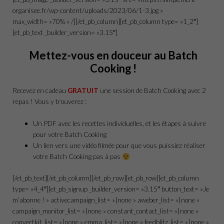
organisee.fr/wp-content/uploads/2023/06/1-3.jpg »
max_width= »70% » /][/et_pb_column][et_pb_column type= »1_2″]
[et_pb_text _builder_version= »3.15″]
Mettez-vous en douceur au Batch
Cooking !
Recevez en cadeau
GRATUIT
une session de Batch Cooking avec 2
repas ! Vous y trouverez :
Un PDF avec les recettes individuelles, et les étapes à suivre
pour votre Batch Cooking
Un lien vers une vidéo filmée pour que vous puissiez réaliser
votre Batch Cooking pas à pas
[/et_pb_text][/et_pb_column][/et_pb_row][et_pb_row][et_pb_column
type= »4_4″][et_pb_signup _builder_version= »3.15″ button_text= »Je
m’abonne ! » activecampaign_list= »|none » aweber_list= »|none »
campaign_monitor_list= »|none » constant_contact_list= »|none »
convertkit_list= »|none » emma_list= »|none » feedblitz_list= »|none »