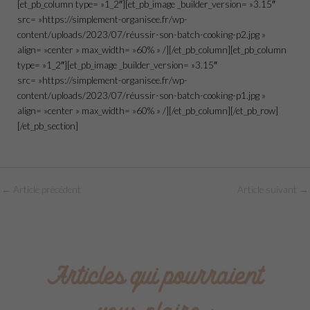
[et_pb_column type= »1_2″][et_pb_image _builder_version= »3.15″
src= »https://simplement-organisee.fr/wp-
content/uploads/2023/07/réussir-son-batch-cooking-p2.jpg »
align= »center » max_width= »60% » /][/et_pb_column][et_pb_column
type= »1_2″][et_pb_image _builder_version= »3.15″
src= »https://simplement-organisee.fr/wp-
content/uploads/2023/07/réussir-son-batch-cooking-p1.jpg »
align= »center » max_width= »60% » /][/et_pb_column][/et_pb_row]
[/et_pb_section]
←
Article précédent
Article suivant
→
Articles qui pourraient