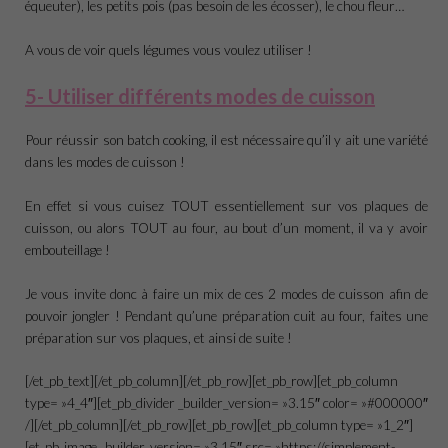
équeuter), les petits pois (pas besoin de les écosser), le chou fleur…
A vous de voir quels légumes vous voulez utiliser !
5- Utiliser différents modes de cuisson
Pour réussir son batch cooking, il est nécessaire qu’il y ait une variété
dans les modes de cuisson !
En effet si vous cuisez TOUT essentiellement sur vos plaques de
cuisson, ou alors TOUT au four, au bout d’un moment, il va y avoir
embouteillage !
Je vous invite donc à faire un mix de ces 2 modes de cuisson afin de
pouvoir jongler ! Pendant qu’une préparation cuit au four, faites une
préparation sur vos plaques, et ainsi de suite !
[/et_pb_text][/et_pb_column][/et_pb_row][et_pb_row][et_pb_column
type= »4_4″][et_pb_divider _builder_version= »3.15″ color= »#000000″
/][/et_pb_column][/et_pb_row][et_pb_row][et_pb_column type= »1_2″]
[et_pb_image _builder_version= »3.15″ src= »https://simplement-