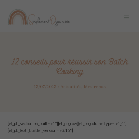
Aller
Navigation
Main
au
des
Menu
contenu
articles
12 conseils pour réussir son Batch
Cooking
13/07/2023
/
Actualités
,
Mes repas
[et_pb_section bb_built= »1″][et_pb_row][et_pb_column type= »4_4″]
[et_pb_text _builder_version= »3.15″]