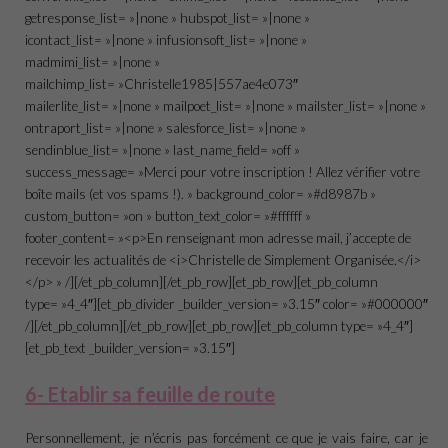
getresponse_list= »|none » hubspot_list= »|none »
icontact_list= »|none » infusionsoft_list= »|none »
madmimi_list= »|none »
mailchimp_list= »Christelle1985|557ae4e073″
mailerlite_list= »|none » mailpoet_list= »|none » mailster_list= »|none »
ontraport_list= »|none » salesforce_list= »|none »
sendinblue_list= »|none » last_name_field= »off »
success_message= »Merci pour votre inscription ! Allez vérifier votre
boîte mails (et vos spams !). » background_color= »#d8987b »
custom_button= »on » button_text_color= »#ffffff »
footer_content= »<p>En renseignant mon adresse mail, j’accepte de
recevoir les actualités de <i>Christelle de Simplement Organisée.</i>
</p> » /][/et_pb_column][/et_pb_row][et_pb_row][et_pb_column
type= »4_4″][et_pb_divider _builder_version= »3.15″ color= »#000000″
/][/et_pb_column][/et_pb_row][et_pb_row][et_pb_column type= »4_4″]
[et_pb_text _builder_version= »3.15″]
6- Etablir sa feuille de route
Personnellement, je n’écris pas forcément ce que je vais faire, car je