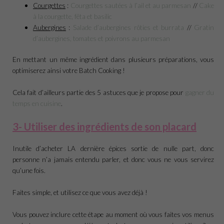
Courgettes
:
Courgettes sautées à l’ail et au parmesan
//
Cake
à la courgette, fêta et basilic
Aubergines
:
Salade d’aubergines rôties et burrata
//
Gratin
d’aubergines, tomates et poivrons au parmesan
En mettant un même ingrédient dans plusieurs préparations, vous
optimiserez ainsi votre Batch Cooking !
Cela fait d’ailleurs partie des 5 astuces que je propose pour
gagner du
temps en cuisine
.
3- Utiliser des ingrédients de son placard
Inutile d’acheter LA dernière épices sortie de nulle part, donc
personne n’a jamais entendu parler, et donc vous ne vous servirez
qu’une fois.
Faites simple, et utilisez ce que vous avez déjà !
Vous pouvez inclure cette étape au moment où vous faites vos menus