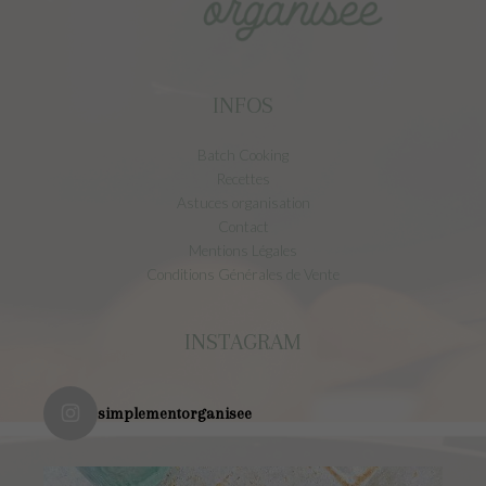
INFOS
Batch Cooking
Recettes
Astuces organisation
Contact
Mentions Légales
Conditions Générales de Vente
INSTAGRAM
simplementorganisee