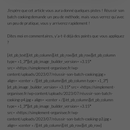
J’espère que cet article vous aura donné quelques pistes ! Réussir son
batch cooking demande un peu de méthode, mais vous verrez qu’avec
un peu de pratique, vous y arriverez rapidement !
Dites moi en commentaires, y’a-t-il déjà des points que vous appliquez
?
[/et_pb_text][/et_pb_column][/et_pb_row][et_pb_row][et_pb_column
type= »1_3″][et_pb_image _builder_version= »3.15″
src= »https://simplement-organisee.fr/wp-
content/uploads/2023/07/réussir-son-batch-cooking.jpg »
align= »center » /][/et_pb_column][et_pb_column type= »1_3″]
[et_pb_image _builder_version= »3.15″ src= »https://simplement-
organisee.fr/wp-content/uploads/2023/07/réussir-son-batch-
cooking-p4.jpg » align= »center » /][/et_pb_column][et_pb_column
type= »1_3″][et_pb_image _builder_version= »3.15″
src= »https://simplement-organisee.fr/wp-
content/uploads/2023/07/réussir-son-batch-cooking-p3.jpg »
align= »center » /][/et_pb_column][/et_pb_row][et_pb_row]