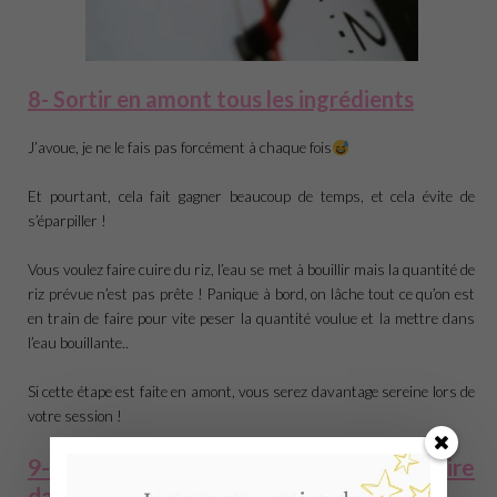
8- Sortir en amont tous les ingrédients
J’avoue, je ne le fais pas forcément à chaque fois
Et pourtant, cela fait gagner beaucoup de temps, et cela évite de
s’éparpiller !
Vous voulez faire cuire du riz, l’eau se met à bouillir mais la quantité de
riz prévue n’est pas prête ! Panique à bord, on lâche tout ce qu’on est
en train de faire pour vite peser la quantité voulue et la mettre dans
l’eau bouillante..
Si cette étape est faite en amont, vous serez davantage sereine lors de
votre session !
9- Garder certaines préparations à faire
dans la semaine