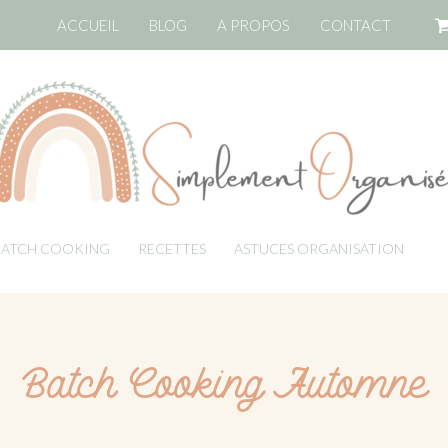
ACCUEIL
BLOG
A PROPOS
CONTACT
BATCH COOKING
RECETTES
ASTUCES ORGANISATION
LI
Batch Cooking Automne