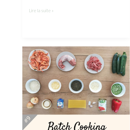
Lire la suite »
#9
–
Batch
Cooking
Septembre