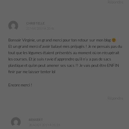
Répondre
CHRISTELLE
21 MAI 2019 À 20:46
Bonsoir Virginie, un grand merci pour ton retour sur mon blog
Et un grand merci d’avoir balayé mes préjugés ! Je ne pensais pas du
tout que les légumes étaient présentés au moment où on récupérait
les courses. Et je suis ravie d’apprendre qu’il n’y a pas de sacs
plastique et qu’on peut amener ses sacs !! Je vais peut être ENFIN
finir par me laisser tenter lol
Encore merci !
Répondre
REISSERT
20 AOÛT 2019 À 21:23