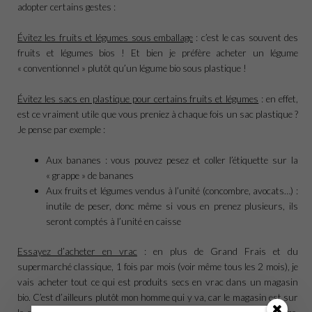
adopter certains gestes :
Évitez les fruits et légumes sous emballage
: c’est le cas souvent des
fruits et légumes bios ! Et bien je préfère acheter un légume
« conventionnel » plutôt qu’un légume bio sous plastique !
Évitez les sacs en plastique pour certains fruits et légumes
: en effet,
est ce vraiment utile que vous preniez à chaque fois un sac plastique ?
Je pense par exemple :
Aux bananes : vous pouvez pesez et coller l’étiquette sur la
« grappe » de bananes
Aux fruits et légumes vendus à l’unité (concombre, avocats…) :
inutile de peser, donc même si vous en prenez plusieurs, ils
seront comptés à l’unité en caisse
Essayez d’acheter en vrac
: en plus de Grand Frais et du
supermarché classique, 1 fois par mois (voir même tous les 2 mois), je
vais acheter tout ce qui est produits secs en vrac dans un magasin
bio. C’est d’ailleurs plutôt mon homme qui y va, car le magasin est sur