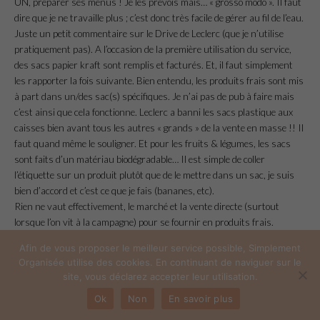
UN, préparer ses menus ! Je les prévois mais… « grosso modo ». Il faut
dire que je ne travaille plus ; c’est donc très facile de gérer au fil de l’eau.
Juste un petit commentaire sur le Drive de Leclerc (que je n’utilise
pratiquement pas). A l’occasion de la première utilisation du service,
des sacs papier kraft sont remplis et facturés. Et, il faut simplement
les rapporter la fois suivante. Bien entendu, les produits frais sont mis
à part dans un/des sac(s) spécifiques. Je n’ai pas de pub à faire mais
c’est ainsi que cela fonctionne. Leclerc a banni les sacs plastique aux
caisses bien avant tous les autres « grands » de la vente en masse !! Il
faut quand même le souligner. Et pour les fruits & légumes, les sacs
sont faits d’un matériau biodégradable… Il est simple de coller
l’étiquette sur un produit plutôt que de le mettre dans un sac, je suis
bien d’accord et c’est ce que je fais (bananes, etc).
Rien ne vaut effectivement, le marché et la vente directe (surtout
lorsque l’on vit à la campagne) pour se fournir en produits frais.
Pour conclure ce long blabla, encore merci et bravo pour toutes ces
Afin de vous proposer le meilleur service possible, Simplement
bonnes idées partagées
Organisée utilise des cookies. En continuant de naviguer sur le
site, vous déclarez accepter leur utilisation.
Répondre
Ok
Non
En savoir plus