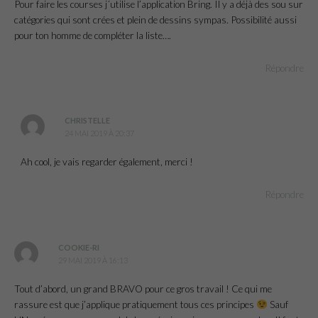
Pour faire les courses j´utilise l’application Bring. Il y a déjà des sou sur
catégories qui sont crées et plein de dessins sympas. Possibilité aussi
pour ton homme de compléter la liste….
Répondre
CHRISTELLE
24 MAI 2019 À 20:37
Ah cool, je vais regarder également, merci !
Répondre
COOKIE-RI
29 MAI 2019 À 16:13
Tout d’abord, un grand BRAVO pour ce gros travail ! Ce qui me
rassure est que j’applique pratiquement tous ces principes
Sauf