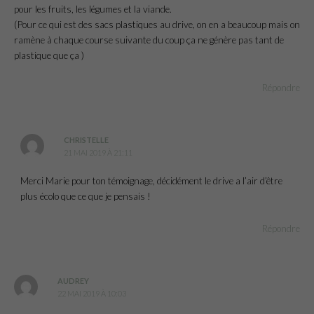
pour les fruits, les légumes et la viande.
(Pour ce qui est des sacs plastiques au drive, on en a beaucoup mais on
ramène à chaque course suivante du coup ça ne génère pas tant de
plastique que ça )
Répondre
CHRISTELLE
21 MAI 2019 À 21:11
Merci Marie pour ton témoignage, décidément le drive a l’air d’être
plus écolo que ce que je pensais !
Répondre
AUDREY
22 MAI 2019 À 10:03