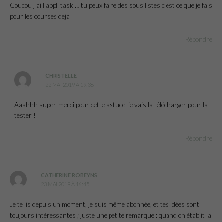
Coucou j ai l appli task … tu peux faire des sous listes c est ce que je fais
pour les courses deja
Répondre
CHRISTELLE
22 MAI 2019 À 19:38
Aaahhh super, merci pour cette astuce, je vais la télécharger pour la
tester !
Répondre
CATHERINE ROBEYNS
23 MAI 2019 À 16:45
Je te lis depuis un moment, je suis même abonnée, et tes idées sont
toujours intéressantes ; juste une petite remarque : quand on établit la