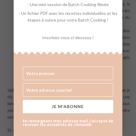
au vinaigre blanc et savon noir. Le sol se fait aussi avec le
- Une mini session de Batch Cooking filmée
savon noir. On a un produit à vitre un peu écolo. Il n’y a que les
- Un fichier PDF avec les recettes individuelles et les
toilettes qui ne sont pas du tout écolos puisque lavées avec du
étapes à suivre pour votre Batch Cooking !
Canard WC lol, paradoxal je vous l’accorde !
Produits d’hygiène
: là on a des efforts à faire, car on utilise
encore un déo et du dentifrice « conventionnel », des cotons
Inscrivez-vous ci-dessous !
tiges… Egalement de mon côté du démaquillant et une crème
achetés en parapharmacie. Par contre nous nous lavons avec
une savonnette, et un shampoing solide donc plus de gels
douche et shampoing en bouteille.
Voilà donc comment les courses sont gérées chez moi, mais comme je
dis souvent, il n’y a pas d’organisation meilleure qu’une autre, une
bonne organisation c’est celle qui vous convient ! Le but est que vous
JE M'ABONNE
puissiez piquer quelques astuces qui puissent faciliter votre
quotidien.
En renseignant mon adresse mail, j'accepte de
recevoir les actualités de
Christelle
.
Et vous ? Comment ça se passe les courses chez vous ?