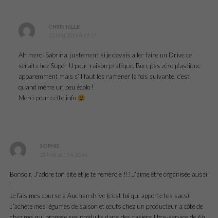
CHRISTELLE
22 MAI 2019 À 19:37
Ah merci Sabrina, justement si je devais aller faire un Drive ce
serait chez Super U pour raison pratique. Bon, pas zéro plastique
apparemment mais s’il faut les ramener la fois suivante, c’est
quand même un peu écolo !
Merci pour cette info
SOPHIE
21 MAI 2019 À 20:44
Bonsoir, J’adore ton site et je te remercie !!! J’aime être organisée aussi
!
Je fais mes course à Auchan drive (c’est toi qui apporte tes sacs).
J’achète mes légumes de saison et œufs chez un producteur à côté de
chez moi qui propose ses produits dans des casiers libre-service de 6h