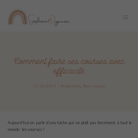
Aller
Navigation
Main
au
des
Menu
contenu
articles
Comment faire ses courses avec
efficacité
21/05/2019
/
Actualités
,
Mes repas
Aujourd’hui on parle d’une tâche qui ne plaît pas forcément à tout le
monde : les courses !