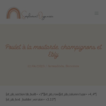
Aller
Navigation
Main
au
des
Menu
contenu
articles
Poulet à la moutarde, champignons et
Ebly
12/06/2023
/
Actualités
,
Recettes
[et_pb_section bb_built= »1″][et_pb_row][et_pb_column type= »4_4″]
[et_pb_text _builder_version= »3.15″]