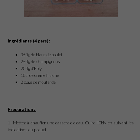
Ingrédients (4 pers) :
350g de blanc de poulet
250g de champignons
200g d’Ebly
10cl de crème fraîche
2 c.à.s de moutarde
Préparation :
1- Mettez à chauffer une casserole d’eau. Cuire l’Ebly en suivant les
indications du paquet.