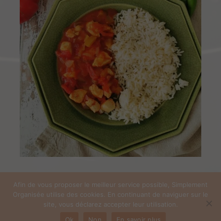
Afin de vous proposer le meilleur service possible, Simplement
Organisée utilise des cookies. En continuant de naviguer sur le
COPYRIGHT © 2026 SIMPLEMENT ORGANISÉE | SITE RÉALISÉ AVEC ♡ PAR
site, vous déclarez accepter leur utilisation.
PAULINEB'COM
Ok
Non
En savoir plus