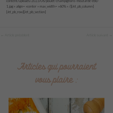
content/uploads/2023/06/poulet-champignons-moutarde-ebly-
1.jpg » align= »center » max_width= »60% » /][/et_pb_column]
[/et_pb_row][/et_pb_section]
←
Article précédent
Article suivant
→
Articles qui pourraient
vous plaire :