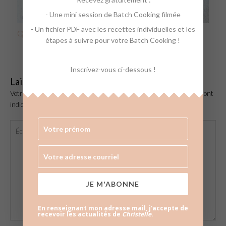
- Une mini session de Batch Cooking filmée
- Un fichier PDF avec les recettes individuelles et les
Quiche au brocoli, Boursin et jambon
étapes à suivre pour votre Batch Cooking !
Inscrivez-vous ci-dessous !
Laisser un commentaire
Votre adresse e-mail ne sera pas publiée.
Les champs obligatoires sont
indiqués avec
*
Écrivez
ici…
JE M'ABONNE
En renseignant mon adresse mail, j'accepte de
recevoir les actualités de
Christelle
.