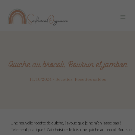
Aller
Navigation
P
Main
i
au
des
Menu
n
contenu
articles
t
e
r
e
s
t
Quiche au brocoli, Boursin et jambon
11/10/2024
/
Recettes
,
Recettes salées
Une nouvelle recette de quiche, j’avoue que je ne m’en lasse pas !
Tellement pratique ! J’ai choisi cette fois une quiche au brocoli Boursin