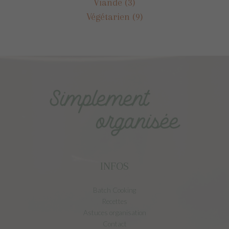
Viande
(3)
Végétarien
(9)
INFOS
Batch Cooking
Recettes
Astuces organisation
Contact