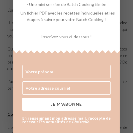
- Une mini session de Batch Cooking filmée
L’une des étapes est de devenir conscient de ce que l’on vit.
- Un fichier PDF avec les recettes individuelles et les
étapes à suivre pour votre Batch Cooking !
Il se peut par exemple que durant une journée vous ayez à peine
mangé, puis vous avez perdu le contrôle et avez mangé tout ce qui
vous passait sous la main en début de soirée.
Inscrivez-vous ci-dessous !
Qu’avez-vous vécu durant cette journée ? Est-ce que vous vous êtes
accusé de quelques chose ? Est-ce que vous vous en êtes voulu de ne
pas avoir suffisamment préparé le travail que vous deviez rendre ? De
quoi vous accusez vous ?
L’auteure nous indique qu’il est fort probable que vous vous accusiez
par la suite de la même chose à propos de votre alimentation.
JE M'ABONNE
Comprendre sa culpabilité
En renseignant mon adresse mail, j'accepte de
recevoir les actualités de
Christelle
.
Lise Bourbeau nous prévient qu’il est fort probable que l’on ressente