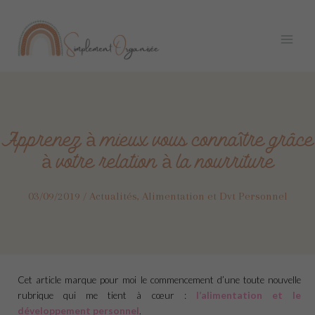
Aller
Navigation
Main
au
des
Menu
contenu
articles
Apprenez à mieux vous connaître grâce
à votre relation à la nourriture
03/09/2019
/
Actualités
,
Alimentation et Dvt Personnel
Cet article marque pour moi le commencement d’une toute nouvelle
rubrique qui me tient à cœur :
l’alimentation et le
développement personnel
.