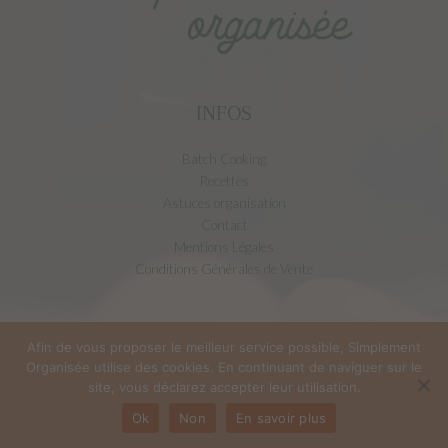
INFOS
Batch Cooking
Recettes
Astuces organisation
Contact
Mentions Légales
Conditions Générales de Vente
INSTAGRAM
Afin de vous proposer le meilleur service possible, Simplement
Organisée utilise des cookies. En continuant de naviguer sur le
site, vous déclarez accepter leur utilisation.
simplementorganisee
Ok
Non
En savoir plus