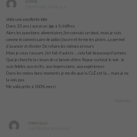
SOPHIE
3 SEPTEMBRE 2019 À 21:17
Voilà une excellente idée
Dans 33 ans j aurai un âge à 3 chiffres
Alors les questions alimentaires j’en connais un bout, mais je suis
comme le commissaire de police j’ouvre et ferme les pistes, ça permet
d’avancer et d’eviter De refaire les mêmes erreurs
Mais je vous rassure, j’en fait d’autres … cela fait beaucoup d’annees
Que je cherche la raison de ce besoin d’etre Repue surtout le soir. Je
suis fidèles aux écrits, aux impressions, aux expériences
Dans les moins bons moments je me dis que la CLÉ est là…. mais je ne
la vois pas
Me voilà prête à 100% merci
Répondre
CHRISTELLE
6 SEPTEMBRE 2019 À 20:47