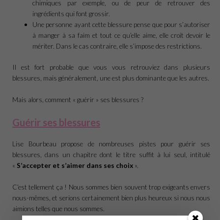
chimiques par exemple, ou de peur de retrouver des
ingrédients qui font grossir.
Une personne ayant cette blessure pense que pour s’autoriser
à manger à sa faim et tout ce qu’elle aime, elle croit devoir le
mériter. Dans le cas contraire, elle s’impose des restrictions.
Il est fort probable que vous vous retrouviez dans plusieurs
blessures, mais généralement, une est plus dominante que les autres.
Mais alors, comment « guérir » ses blessures ?
Guérir ses blessures
Lise Bourbeau propose de nombreuses pistes pour guérir ses
blessures, dans un chapitre dont le titre suffit à lui seul, intitulé
«
S’accepter et s’aimer dans ses choix
».
C’est tellement ça ! Nous sommes bien souvent trop exigeants envers
nous-mêmes, et serions certainement bien plus heureux si nous nous
aimions telles que nous sommes.