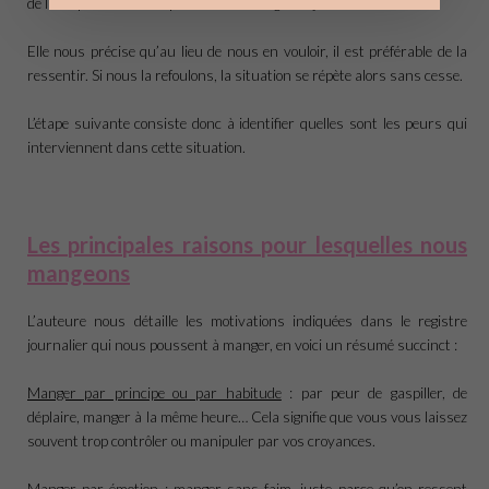
de la culpabilité en remplissant notre registre journalier !
Elle nous précise qu’au lieu de nous en vouloir, il est préférable de la
ressentir. Si nous la refoulons, la situation se répète alors sans cesse.
L’étape suivante consiste donc à identifier quelles sont les peurs qui
interviennent dans cette situation.
Les principales raisons pour lesquelles nous
mangeons
L’auteure nous détaille les motivations indiquées dans le registre
journalier qui nous poussent à manger, en voici un résumé succinct :
Manger par principe ou par habitude
: par peur de gaspiller, de
déplaire, manger à la même heure… Cela signifie que vous vous laissez
souvent trop contrôler ou manipuler par vos croyances.
Manger par émotion
: manger sans faim, juste parce qu’on ressent