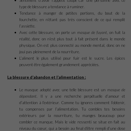
Sentiment d’avoir l’appétit coupé car une personne avec ce
type de blessure a tendance à ruminer.
Tendance à manger de petites portions, du bout de la
fourchette, en n’étant pas très conscient de ce qui remplit
l’assiette.
Avec cette blessure, on porte
un masque de fuyant
, on fuit la
réalité, donc on n’est plus tout à fait présent dans le monde
physique. On est plus connecté au monde mental, donc on ne
joui pas pleinement de la nourriture.
L’aliment le plus utilisé pour fuir est le sucre. Les épices
peuvent être également grandement appréciées.
La blessure d’abandon et l’alimentation :
Le masque adopté avec une telle blessure est un
masque de
dépendant
. Il y a une recherche perpétuelle d’amour et
d’attention à l’extérieur. Comme tu ignores comment l’obtenir,
tu compenses par l’alimentation. Tu combles tes besoins
extérieurs par la nourriture, tu manges beaucoup pour
combler ce manque. Mais le vide ressenti se situe en fait au
niveau du cœur, qui a besoin au final d’être rempli d’une dose