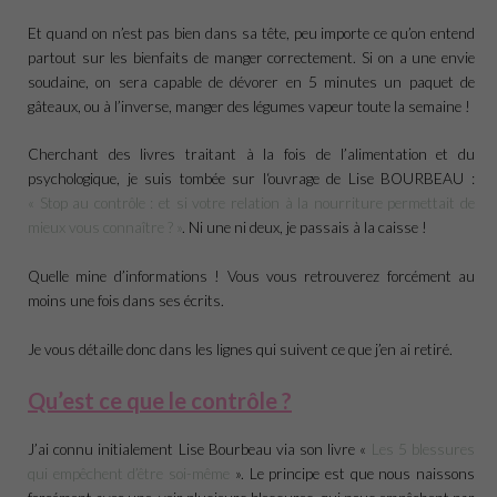
Et quand on n’est pas bien dans sa tête, peu importe ce qu’on entend
partout sur les bienfaits de manger correctement. Si on a une envie
soudaine, on sera capable de dévorer en 5 minutes un paquet de
gâteaux, ou à l’inverse, manger des légumes vapeur toute la semaine !
Cherchant des livres traitant à la fois de l’alimentation et du
psychologique, je suis tombée sur l‘ouvrage de Lise BOURBEAU :
« Stop au contrôle : et si votre relation à la nourriture permettait de
mieux vous connaître ? »
. Ni une ni deux, je passais à la caisse !
Quelle mine d’informations ! Vous vous retrouverez forcément au
moins une fois dans ses écrits.
Je vous détaille donc dans les lignes qui suivent ce que j’en ai retiré.
Qu’est ce que le contrôle ?
J’ai connu initialement Lise Bourbeau via son livre «
Les 5 blessures
qui empêchent d’être soi-même
». Le principe est que nous naissons