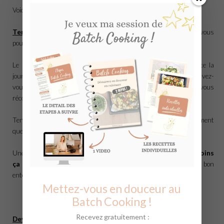
Voici une sélection des quelques pistes proposées :
Tenir un registre journalier de ce que vous mangez
(vous
pouvez trouver un modèle en cliquant
ici
).
Le but n’est pas tant d’identifier ce que vous avez mangé toute la
journée, mais de noter votre
ressenti
au moment de manger : avez-
vous mangé par besoin, principe, habitude, gourmandise, pour vous
récompenser… ?
Tenir ce registre vous permettra ainsi d’identifier plus précisément
quelle est votre blessure.
Une phrase m’a également interpellé : «
Moins on s’accepte, moins
ça change. Plus on s’accepte, et plus ça change
». A bon
entendeur…
Mettez-vous en douceur au
Batch Cooking !
Recevez gratuitement :
Devenir conscient de ses émotions