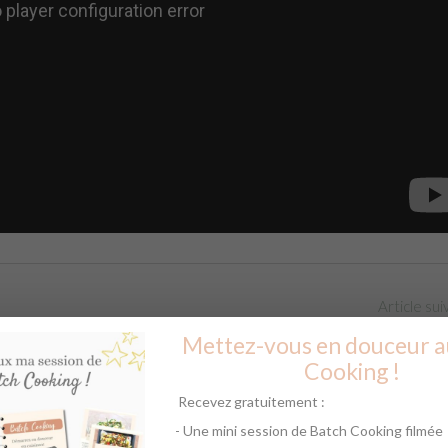
Article su
Mettez-vous en douceur a
Cooking !
Recevez gratuitement :
rraient vous plaire :
- Une mini session de Batch Cooking filmée