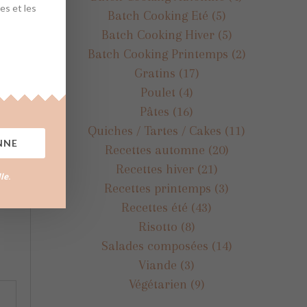
es et les
Batch Cooking Eté
(5)
Batch Cooking Hiver
(5)
Batch Cooking Printemps
(2)
Gratins
(17)
Poulet
(4)
Pâtes
(16)
Quiches / Tartes / Cakes
(11)
NNE
Recettes automne
(20)
Recettes hiver
(21)
lle
.
Recettes printemps
(3)
Recettes été
(43)
Risotto
(8)
Salades composées
(14)
Viande
(3)
Végétarien
(9)