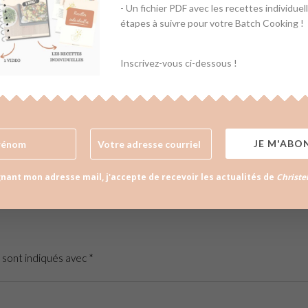
- Un fichier PDF avec les recettes individuell
étapes à suivre pour votre Batch Cooking !
Inscrivez-vous ci-dessous !
JE M'ABO
s de terre, thon,
3 mythes sur le Batch Cooking qui
 durs
t’empêchent de te lancer
nant mon adresse mail, j'accepte de recevoir les actualités de
Christe
s sont indiqués avec
*