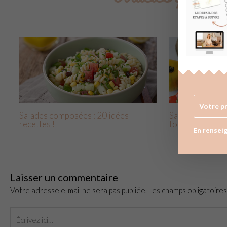
Salades composées : 20 idées
Salade de pomme
recettes !
tomates, oeufs
En renseig
Laisser un commentaire
Votre adresse e-mail ne sera pas publiée.
Les champs obligatoire
Écrivez
ici…