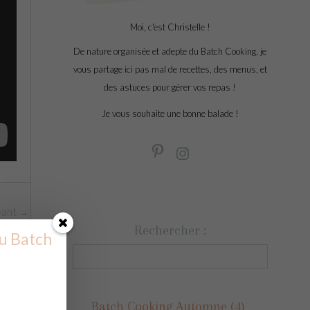
Moi, c'est Christelle !
De nature organisée et adepte du Batch Cooking, je
vous partage ici pas mal de recettes, des menus, et
des astuces pour gérer vos repas !
Je vous souhaite une bonne balade !
ivant
→
Rechercher :
u Batch
Batch Cooking Automne
(4)