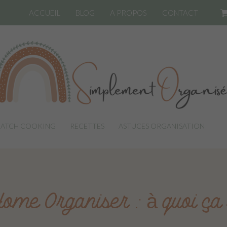
ACCUEIL
BLOG
A PROPOS
CONTACT
BATCH COOKING
RECETTES
ASTUCES ORGANISATION
LI
me Organiser : à quoi ça 