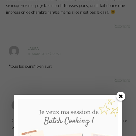
se moque de moi pq je fais mon lit tousses jours, un lit fait donne une
impression de chambre rangée même si ce n’est pas le cas!!
Répondre
LAURA
10 MARS 2017 À 21:53
*tous les jours* bien sur!
Répondre
CHRISTELLE
10 MARS 2017 À 22:44
Oui c’est tout bête mais cela peut rendre rapidement une chambre
presque nickel !