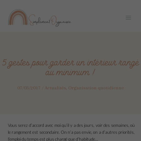
Aller
Navigation
Main
au
des
Menu
contenu
articles
5 gestes pour garder un intérieur rangé
au minimum !
07/03/2017
/
Actualités
,
Organisation quotidienne
Vous serez d’accord avec moi qu’il y a des jours, voir des semaines, où
le rangement est secondaire. On n’a pas envie, on a d’autres priorités,
l’emploi du temps est plus chargé que d’habitude…