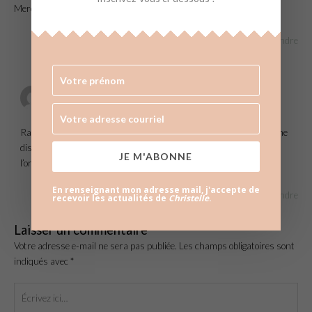
Merci encore
Répondre
CHRISTELLE
2 DÉCEMBRE 2018 À 22:12
Ravie que ces conseils te soient utiles ! Au vue de tout ce que tu me
dis, tu as l’air vraiment sur la bonne voie pour devenir une pro de
JE M'ABONNE
l’organisation, bravo continue comme ça !
En renseignant mon adresse mail, j'accepte de
Répondre
recevoir les actualités de
Christelle
.
Laisser un commentaire
Votre adresse e-mail ne sera pas publiée.
Les champs obligatoires sont
indiqués avec
*
Écrivez
ici…