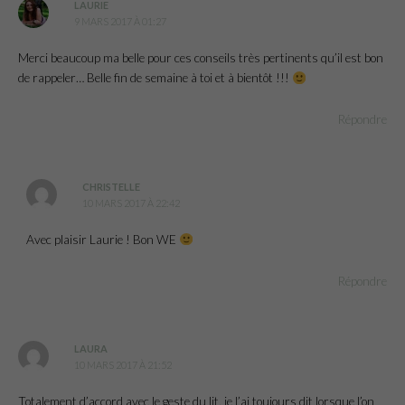
LAURIE
9 MARS 2017 À 01:27
Merci beaucoup ma belle pour ces conseils très pertinents qu’il est bon
de rappeler… Belle fin de semaine à toi et à bientôt !!!
Répondre
CHRISTELLE
10 MARS 2017 À 22:42
Avec plaisir Laurie ! Bon WE
Répondre
LAURA
10 MARS 2017 À 21:52
Totalement d’accord avec le geste du lit, je l’ai toujours dit lorsque l’on