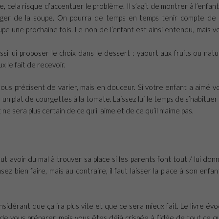
e, cela risque d’accentuer le problème. Il s’agit de montrer à l’enfant
nger de la soupe. On pourra de temps en temps tenir compte de
oupe une prochaine fois. Le non de l’enfant est ainsi entendu, mais v
si lui proposer le choix dans le dessert : yaourt aux fruits ou natu
 le fait de recevoir.
 nous précisent de varier, mais en douceur. Si votre enfant a aimé v
 un plat de courgettes à la tomate. Laissez lui le temps de s’habituer
e sera plus certain de ce qu’il aime et de ce qu’il n’aime pas.
ut avoir du mal à trouver sa place si les parents font tout / lui don
ez bien faire, mais au contraire, il faut laisser la place à son enfant
nsidérant que ça ira plus vite et que ce sera mieux fait. Le livre év
e vous préparer, mais vous êtes déjà crispée à l’idée de tout ce qu’