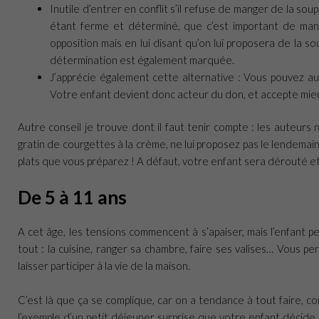
Inutile d’entrer en conflit s’il refuse de manger de la soup
étant ferme et déterminé, que c’est important de ma
opposition mais en lui disant qu’on lui proposera de la s
détermination est également marquée.
J’apprécie également cette alternative : Vous pouvez aus
Votre enfant devient donc acteur du don, et accepte mieux
Autre conseil je trouve dont il faut tenir compte : les auteurs
gratin de courgettes à la crème, ne lui proposez pas le lendemain
plats que vous préparez ! A défaut, votre enfant sera dérouté et n
De 5 à 11 ans
A cet âge, les tensions commencent à s’apaiser, mais l’enfant pe
tout : la cuisine, ranger sa chambre, faire ses valises… Vous pens
laisser participer à la vie de la maison.
C’est là que ça se complique, car on a tendance à tout faire, co
l’exemple d’un petit déjeuner surprise que votre enfant décide d