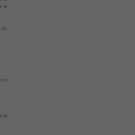
e le
e du
e ce
 lui