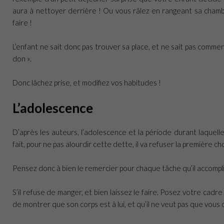
aura à nettoyer derrière ! Ou vous râlez en rangeant sa chambre p
faire !
L’enfant ne sait donc pas trouver sa place, et ne sait pas comme
don ».
Donc lâchez prise, et modifiez vos habitudes !
L’adolescence
D’après les auteurs, l’adolescence et la période durant laquell
fait, pour ne pas alourdir cette dette, il va refuser la première c
Pensez donc à bien le remercier pour chaque tâche qu’il accomplira
S’il refuse de manger, et bien laissez le faire. Posez votre cadre
de montrer que son corps est à lui, et qu’il ne veut pas que vous 