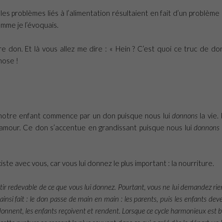
les problèmes liés à l’alimentation résultaient en fait d’un problème 
omme je l’évoquais.
e don. Et là vous allez me dire : « Hein ? C’est quoi ce truc de do
hose !
c notre enfant commence par un don puisque nous lui
donnons
la vie. 
amour. Ce don s’accentue en grandissant puisque nous lui
donnons
iste avec vous, car vous lui donnez le plus important : la nourriture.
ntir redevable de ce que vous lui donnez. Pourtant, vous ne lui demandez ri
e ainsi fait : le don passe de main en main : les parents, puis les enfants de
 donnent, les enfants reçoivent et rendent. Lorsque ce cycle harmonieux est b