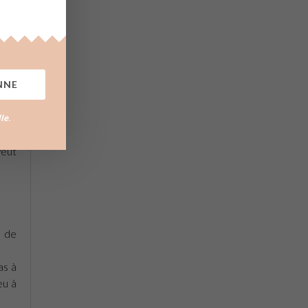
sse,
NNE
lle
.
veut
é de
as à
eu à