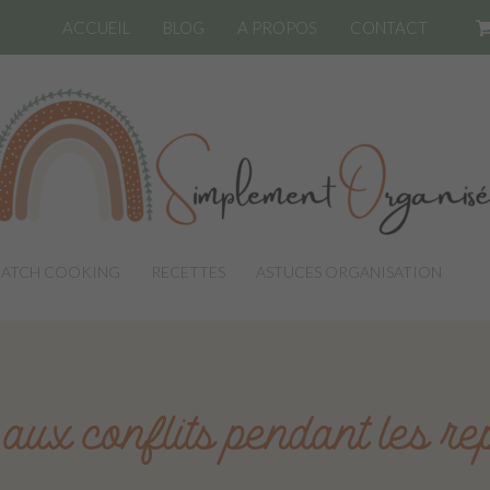
ACCUEIL
BLOG
A PROPOS
CONTACT
BATCH COOKING
RECETTES
ASTUCES ORGANISATION
LI
 aux conflits pendant les re