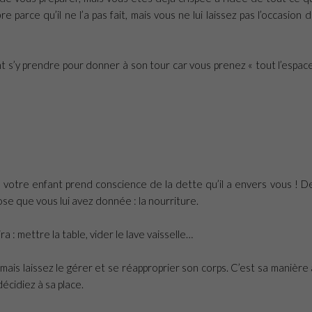
arce qu’il ne l’a pas fait, mais vous ne lui laissez pas l’occasion d
nt s’y prendre pour donner à son tour car vous prenez « tout l’espac
e votre enfant prend conscience de la dette qu’il a envers vous ! D
hose que vous lui avez donnée : la nourriture.
 : mettre la table, vider le lave vaisselle…
 mais laissez le gérer et se réapproprier son corps. C’est sa manière à
décidiez à sa place.