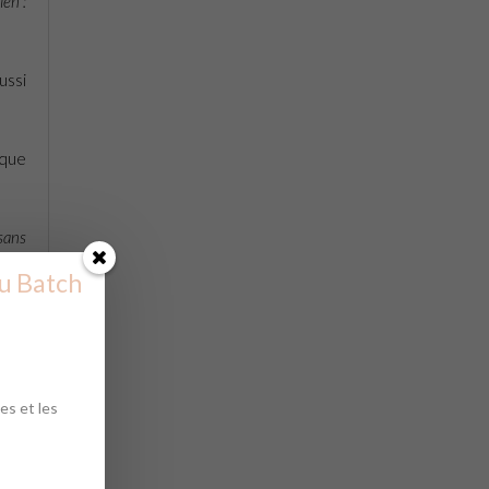
ien :
ussi
 que
 sans
t pas
u Batch
es et les
nier