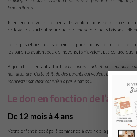
le dialogue se trouve souvent rompu entre les parents et les enfants, et 
la nourriture ».
Première nouvelle : les enfants veulent nous rendre ce que n
redevables, surtout pour quelque chose que nous faisons tellem
Les repas étaient dans le temps à priori moins compliqués : les en
les parents avaient peu de moyens, ils n’avaient pas ce luxe que no
Aujourd’hui, l’enfant a tout :
« Les parents actuels ont tendance à dev
rien attendre. Cette attitude des parents qui veulent bien faire, qui ve
manifester son désir car il n’en a pas le temps ».
Le don en fonction de l’âge
De 12 mois à 4 ans
Votre enfant à cet âge là commence à avoir de la personnalité et