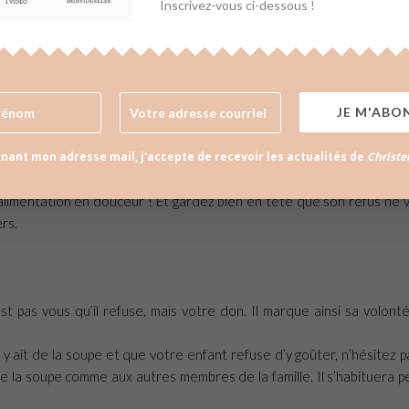
Inscrivez-vous ci-dessous !
ir de 2 ans. Si ces limites ne sont pas posées, c’est pour lui une angoi
JE M'ABO
il connait car cela le rassure.
nant mon adresse mail, j'accepte de recevoir les actualités de
Christe
alimentation en douceur ! Et gardez bien en tête que son refus ne 
rs.
est pas vous qu’il refuse, mais votre don. Il marque ainsi sa volont
il y ait de la soupe et que votre enfant refuse d’y goûter, n’hésitez p
de la soupe comme aux autres membres de la famille. Il s’habituera p