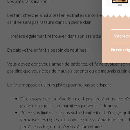
vos plats faits maison !
L’enfant cherche ainsi à tester les limites de son entourage à part
car il ne sera pas rassuré dans un cadre clair.
Il préfère également retrouver dans son assiette des aliments qu’
En renseig
En clair, votre enfant a besoin de routines !
Vous devez donc vous armer de patience, et faire évoluer son 
pas dire que vous êtes de mauvais parents ou de mauvais cuisinie
Le livre propose plusieurs pistes pour ne pas se crisper :
Dites vous que sa réaction n’est pas liée à vous : ce n’
grandir en choisissant parmi ce que vous lui donnez.
Posez vos limites : si dans votre famille il est d’usage qu’
verbaliser les règles, et proposez lui systématiquement 
peu à ce cadre, qu’il intégrera à son rythme