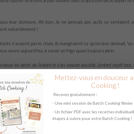
cette rupture se ressent le plus souvent dans ce qui a créé dès le départ un l
ous leur donnons. Ah bon. Je ne pensais pas qu’ils se sentaient a
ent naturellement !
fants n’avaient pas le choix, ils mangeaient ce qu’on leur donnait. Vu
us avons aujourd’hui, à savoir un frigo quasi toujours plein.
ancer les désirs de l’enfant et à les exaucer aussitôt. L’enfant reçoit tout,
ulent le meilleur, bloque en réalité le cycle naturel du don. L’enfant ne peu
Mettez-vous en douceur a
Cooking !
Recevez gratuitement :
- Une mini session de Batch Cooking filmée
- Un fichier PDF avec les recettes individuell
étapes à suivre pour votre Batch Cooking !
 est susceptible de dévorer les plats surgelés de la cantine et de re