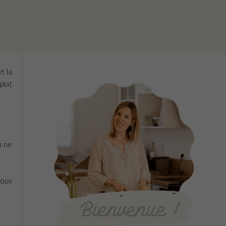
t la
plat
u ne
tous