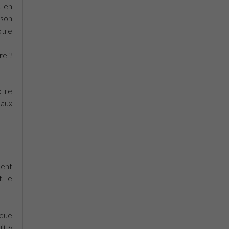
, en
 son
otre
re ?
otre
 aux
nent
, le
oque
il y