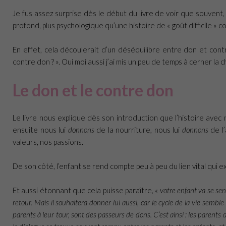
Je fus assez surprise dès le début du livre de voir que souvent, 
profond, plus psychologique qu’une histoire de « goût difficile » c
En effet, cela découlerait d’un déséquilibre entre don et contr
contre don ? ». Oui moi aussi j’ai mis un peu de temps à cerner la c
Le don et le contre don
Le livre nous explique dès son introduction que l’histoire ave
ensuite nous lui
donnons
de la nourriture, nous lui
donnons
de l’
valeurs, nos passions.
De son côté, l’enfant se rend compte peu à peu du lien vital qui ex
Et aussi étonnant que cela puisse paraître,
« votre enfant va se se
retour. Mais il souhaitera donner lui aussi, car le cycle de la vie sembl
parents à leur tour, sont des passeurs de dons. C’est ainsi : les parents