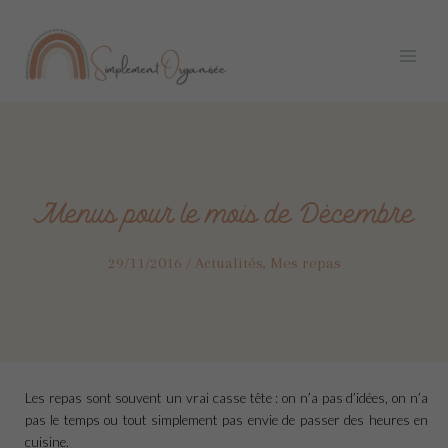
Aller
Navigation
Main
au
des
Menu
contenu
articles
Menus pour le mois de Décembre
29/11/2016
/
Actualités
,
Mes repas
Les repas sont souvent un vrai casse tête : on n’a pas d’idées, on n’a
pas le temps ou tout simplement pas envie de passer des heures en
cuisine.