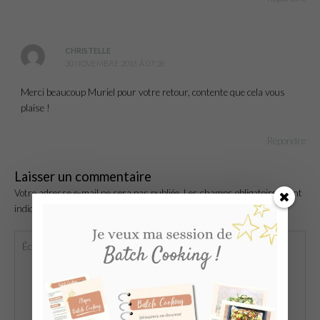
CHRISTELLE
30 NOVEMBRE 2016 À 07:26
Merci beaucoup Muriel pour votre retour, contente que cela vous
plaise !
Répondre
Laisser un commentaire
Votre adresse e-mail ne sera pas publiée.
Les champs obligatoires sont
indiqués avec
*
Écrivez
ici…