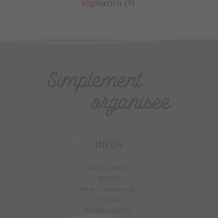
Végétarien
(9)
INFOS
Batch Cooking
Recettes
Astuces organisation
Contact
Mentions Légales