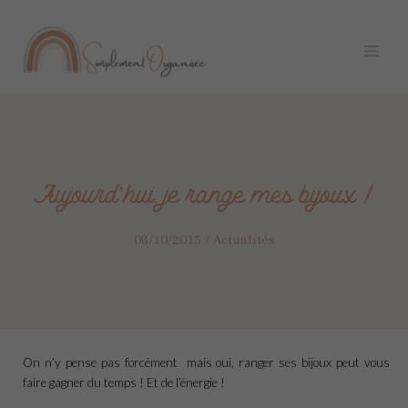
Aller
Navigation
Main
au
des
Menu
contenu
articles
Aujourd’hui, je range mes bijoux !
08/10/2015
/
Actualités
On n’y pense pas forcément mais oui, ranger ses bijoux peut vous
faire gagner du temps ! Et de l’énergie !