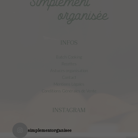
INFOS
Batch Cooking
Recettes
Astuces organisation
Contact
Mentions Légales
Conditions Générales de Vente
INSTAGRAM
simplementorganisee