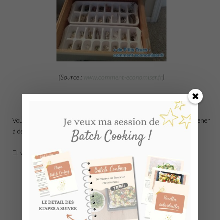
(Source :
www.comment-economiser.fr
)
Vous constaterez donc qu’un simple changement de boîte peut amener
à des matins plus sereins !
Et vous ? Comment vous rangez vos bijoux ?