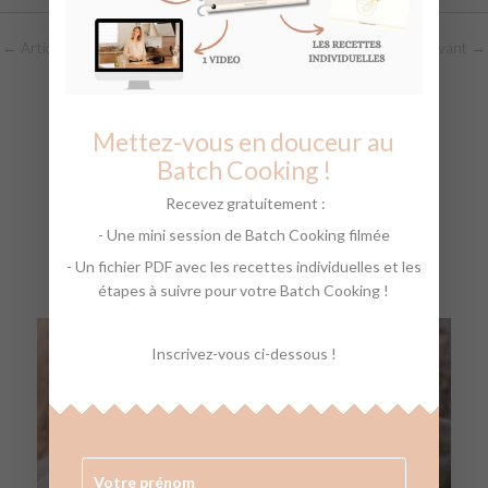
←
Article précédent
Article suivant
→
Mettez-vous en douceur au
Batch Cooking !
Articles qui pourraient
Recevez gratuitement :
vous plaire :
- Une mini session de Batch Cooking filmée
- Un fichier PDF avec les recettes individuelles et les
étapes à suivre pour votre Batch Cooking !
Inscrivez-vous ci-dessous !