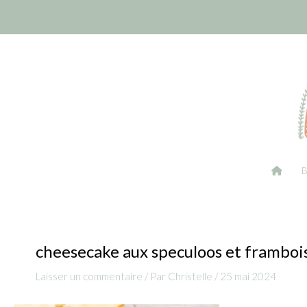
Aller
Navigation
au
des
contenu
articles
cheesecake aux speculoos et framboi
Laisser un commentaire
/ Par
Christelle
/
25 mai 2024