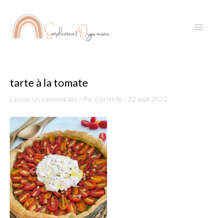
Aller
Navigation
Main
au
des
Menu
contenu
articles
tarte à la tomate
Laisser un commentaire
/ Par
Christelle
/
22 août 2023