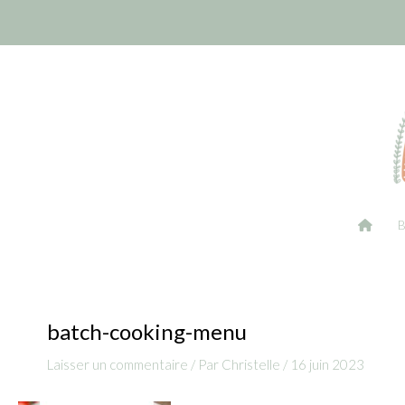
Aller
Navigation
au
des
contenu
articles
batch-cooking-menu
Laisser un commentaire
/ Par
Christelle
/
16 juin 2023