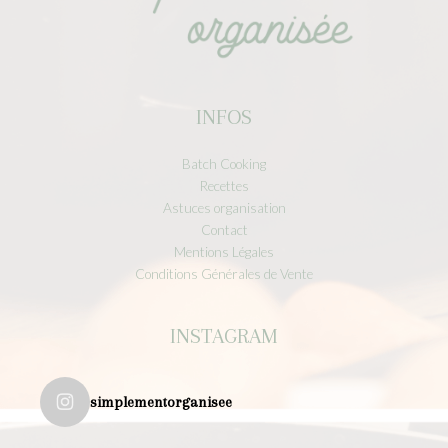
INFOS
Batch Cooking
Recettes
Astuces organisation
Contact
Mentions Légales
Conditions Générales de Vente
INSTAGRAM
simplementorganisee