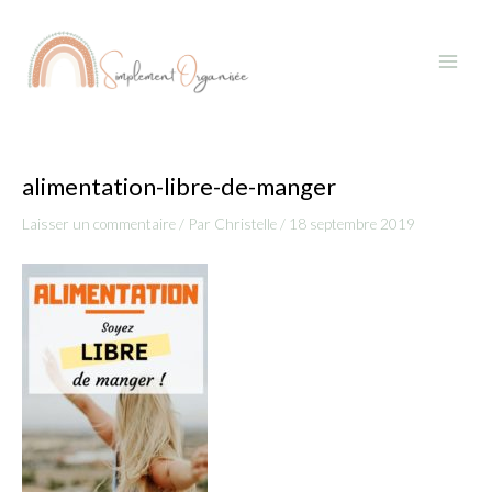
Aller
Navigation
Main
au
des
Menu
contenu
articles
alimentation-libre-de-manger
Laisser un commentaire
/ Par
Christelle
/
18 septembre 2019