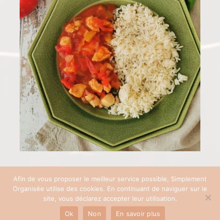
Afin de vous proposer le meilleur service possible, Simplement
Organisée utilise des cookies. En continuant de naviguer sur le
COPYRIGHT © 2026 SIMPLEMENT ORGANISÉE | SITE RÉALISÉ AVEC ♡ PAR
site, vous déclarez accepter leur utilisation.
PAULINEB'COM
Ok
Non
En savoir plus