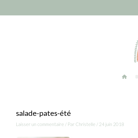
Aller
Navigation
au
des
contenu
articles
salade-pates-été
Laisser un commentaire
/ Par
Christelle
/
24 juin 2018