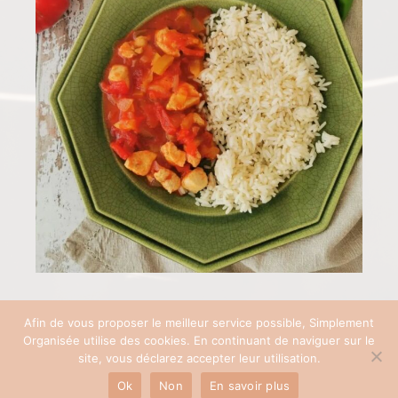
Afin de vous proposer le meilleur service possible, Simplement
Organisée utilise des cookies. En continuant de naviguer sur le
COPYRIGHT © 2026 SIMPLEMENT ORGANISÉE | SITE RÉALISÉ AVEC ♡ PAR
site, vous déclarez accepter leur utilisation.
PAULINEB'COM
Ok
Non
En savoir plus