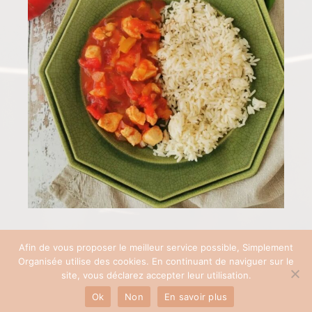
Afin de vous proposer le meilleur service possible, Simplement
Organisée utilise des cookies. En continuant de naviguer sur le
COPYRIGHT © 2026 SIMPLEMENT ORGANISÉE | SITE RÉALISÉ AVEC ♡ PAR
site, vous déclarez accepter leur utilisation.
PAULINEB'COM
Ok
Non
En savoir plus