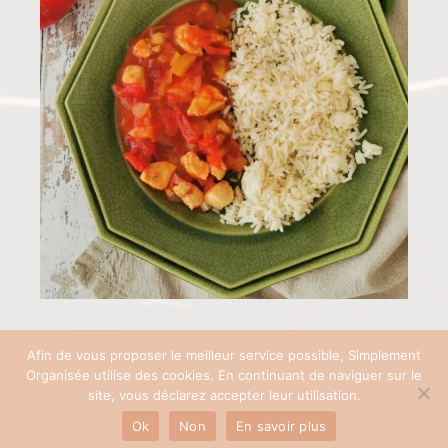
Afin de vous proposer le meilleur service possible, Simplement
Organisée utilise des cookies. En continuant de naviguer sur le
COPYRIGHT © 2026 SIMPLEMENT ORGANISÉE | SITE RÉALISÉ AVEC ♡ PAR
site, vous déclarez accepter leur utilisation.
PAULINEB'COM
Ok
Non
En savoir plus