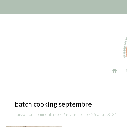
Aller
Navigation
au
des
contenu
articles
batch cooking septembre
Laisser un commentaire
/ Par
Christelle
/
26 août 2024