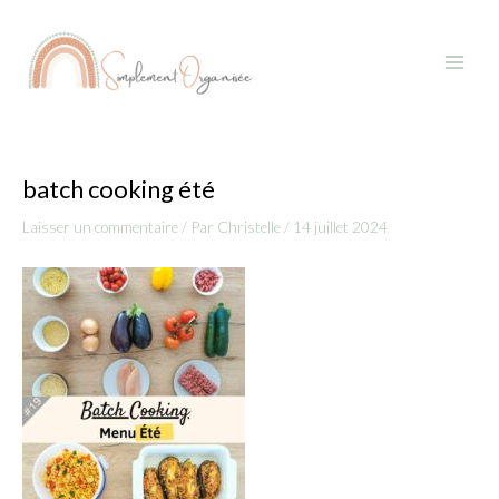
Aller
Navigation
Main
au
des
Menu
contenu
articles
batch cooking été
Laisser un commentaire
/ Par
Christelle
/
14 juillet 2024