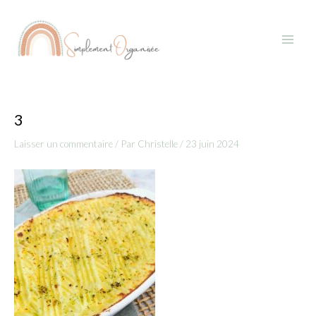
Aller
Navigation
Main
au
des
Menu
contenu
articles
3
Laisser un commentaire
/ Par
Christelle
/
23 juin 2024