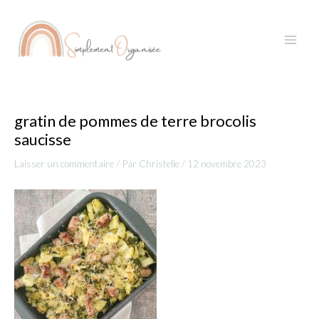
Aller
Navigation
Main
au
des
Menu
contenu
articles
gratin de pommes de terre brocolis
saucisse
Laisser un commentaire
/ Par
Christelle
/
12 novembre 2023