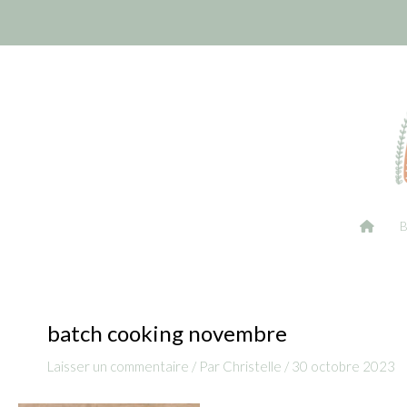
Aller
Navigation
au
des
contenu
articles
batch cooking novembre
Laisser un commentaire
/ Par
Christelle
/
30 octobre 2023