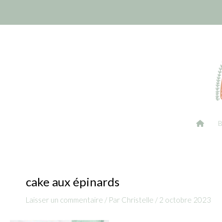
Aller
Navigation
au
des
contenu
articles
cake aux épinards
Laisser un commentaire
/ Par
Christelle
/
2 octobre 2023