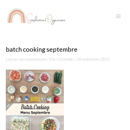
Aller
Navigation
Main
au
des
Menu
contenu
articles
batch cooking septembre
Laisser un commentaire
/ Par
Christelle
/
28 septembre 2023