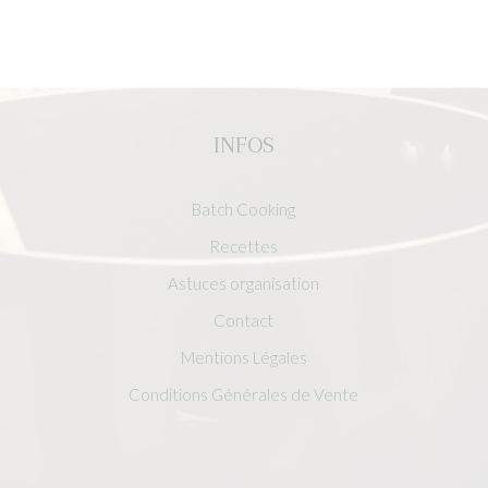
INFOS
Batch Cooking
Recettes
Astuces organisation
Contact
Mentions Légales
Conditions Générales de Vente