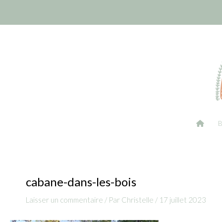
Aller
Navigation
au
des
contenu
articles
cabane-dans-les-bois
Laisser un commentaire
/ Par
Christelle
/
17 juillet 2023