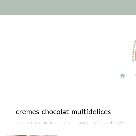
Aller
Navigation
au
des
contenu
articles
cremes-chocolat-multidelices
Laisser un commentaire
/ Par
Christelle
/
17 avril 2020