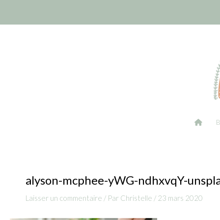
Aller
Navigation
au
des
contenu
articles
alyson-mcphee-yWG-ndhxvqY-unspl
Laisser un commentaire
/ Par
Christelle
/
23 mars 2020