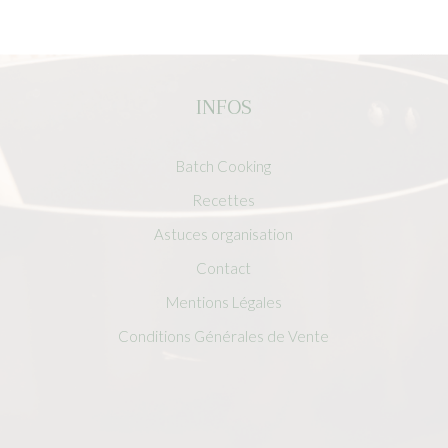
INFOS
Batch Cooking
Recettes
Astuces organisation
Contact
Mentions Légales
Conditions Générales de Vente