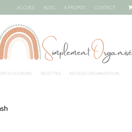
ACCUEIL
BLOG
A PROPOS
CONTACT
BATCH COOKING
RECETTES
ASTUCES ORGANISATION
LI
ash