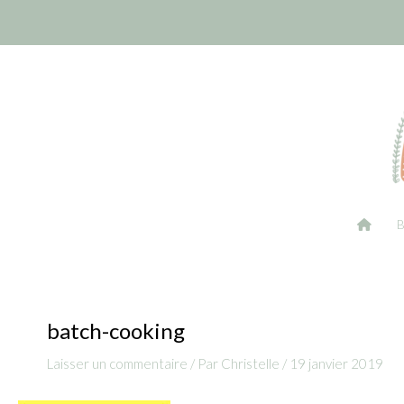
Aller
Navigation
au
des
contenu
articles
batch-cooking
Laisser un commentaire
/ Par
Christelle
/
19 janvier 2019