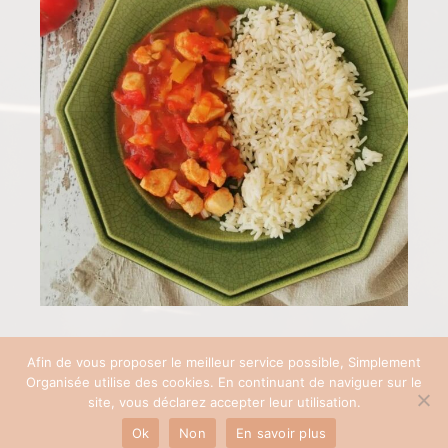
Afin de vous proposer le meilleur service possible, Simplement
Organisée utilise des cookies. En continuant de naviguer sur le
COPYRIGHT © 2026 SIMPLEMENT ORGANISÉE | SITE RÉALISÉ AVEC ♡ PAR
site, vous déclarez accepter leur utilisation.
PAULINEB'COM
Ok
Non
En savoir plus