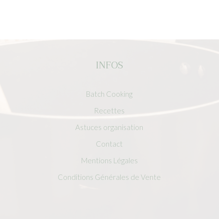
INFOS
Batch Cooking
Recettes
Astuces organisation
Contact
Mentions Légales
Conditions Générales de Vente