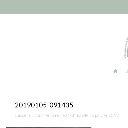
Aller
Navigation
au
des
contenu
articles
20190105_091435
Laisser un commentaire
/ Par
Christelle
/
6 janvier 2019