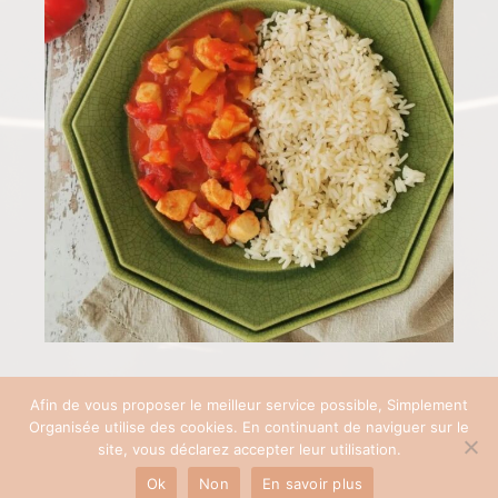
Afin de vous proposer le meilleur service possible, Simplement
Organisée utilise des cookies. En continuant de naviguer sur le
COPYRIGHT © 2026 SIMPLEMENT ORGANISÉE | SITE RÉALISÉ AVEC ♡ PAR
site, vous déclarez accepter leur utilisation.
PAULINEB'COM
Ok
Non
En savoir plus