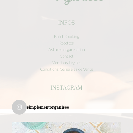
INFOS
Batch Cooking
Recettes
Astuces organisation
Contact
Mentions Légales
Conditions Générales de Vente
INSTAGRAM
simplementorganisee