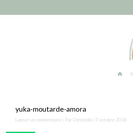
Aller
Navigation
au
des
contenu
articles
yuka-moutarde-amora
Laisser un commentaire
/ Par
Christelle
/
7 octobre 2018