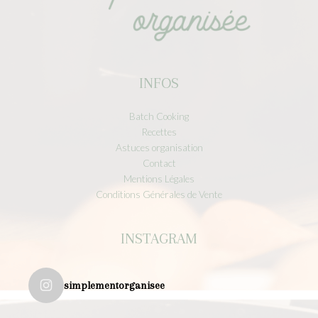
INFOS
Batch Cooking
Recettes
Astuces organisation
Contact
Mentions Légales
Conditions Générales de Vente
INSTAGRAM
simplementorganisee