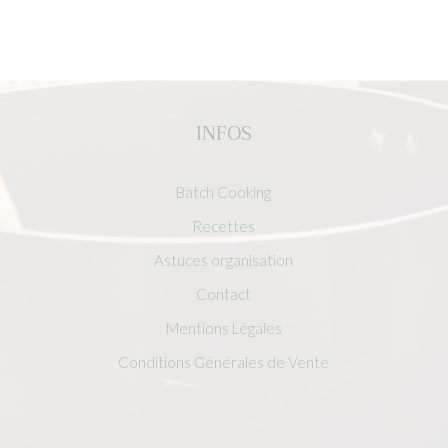
INFOS
Batch Cooking
Recettes
Astuces organisation
Contact
Mentions Légales
Conditions Générales de Vente