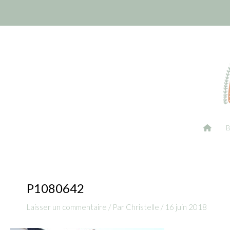
Aller
Navigation
au
des
contenu
articles
P1080642
Laisser un commentaire
/ Par
Christelle
/
16 juin 2018