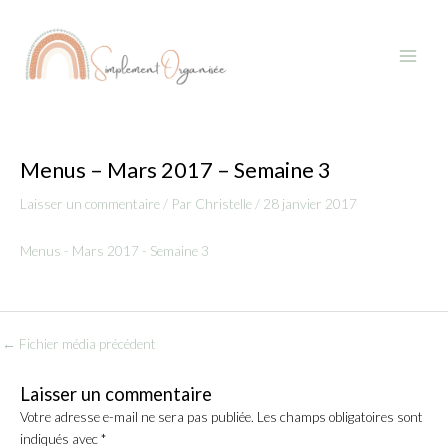
Aller
Navigation
Main
au
des
Menu
contenu
articles
Menus – Mars 2017 – Semaine 3
Laisser un commentaire
/ Par
Christelle
/
28 janvier 2017
Menus - Mars 2017 - Semaine 3
←
Fichier média précédent
Laisser un commentaire
Votre adresse e-mail ne sera pas publiée.
Les champs obligatoires sont
indiqués avec
*