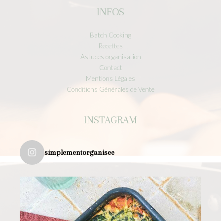
INFOS
Batch Cooking
Recettes
Astuces organisation
Contact
Mentions Légales
Conditions Générales de Vente
INSTAGRAM
simplementorganisee