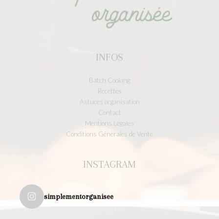
INFOS
Batch Cooking
Recettes
Astuces organisation
Contact
Mentions Légales
Conditions Générales de Vente
INSTAGRAM
simplementorganisee