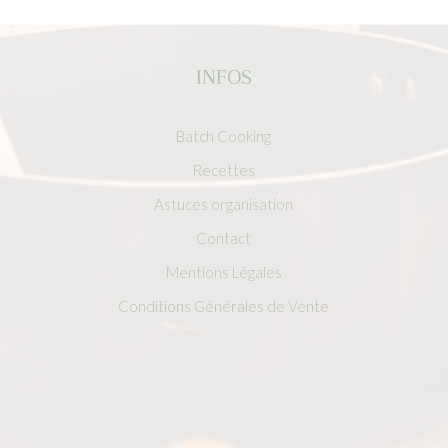
INFOS
Batch Cooking
Recettes
Astuces organisation
Contact
Mentions Légales
Conditions Générales de Vente