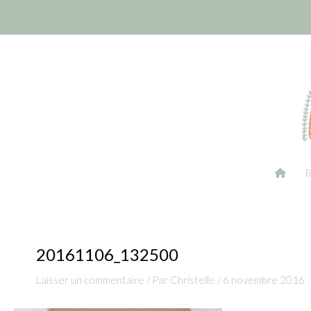
Aller
Navigation
au
des
contenu
articles
20161106_132500
Laisser un commentaire
/ Par
Christelle
/
6 novembre 2016