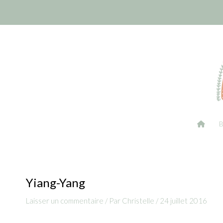
Aller
Navigation
au
des
contenu
articles
Yiang-Yang
Laisser un commentaire
/ Par
Christelle
/
24 juillet 2016